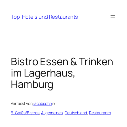
Zum
Inhalt
Top-Hotels und Restaurants
springen
Bistro Essen & Trinken
im Lagerhaus,
Hamburg
Verfasst von
jjacobsohn
in
6. Cafés/Bistros
, 
Allgemeines
, 
Deutschland
, 
Restaurants