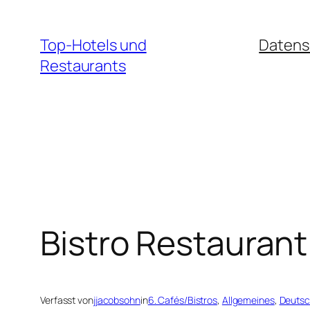
Zum
Inhalt
Top-Hotels und
Datens
springen
Restaurants
Bistro Restaurant
Verfasst von
jjacobsohn
in
6. Cafés/Bistros
, 
Allgemeines
, 
Deutsc