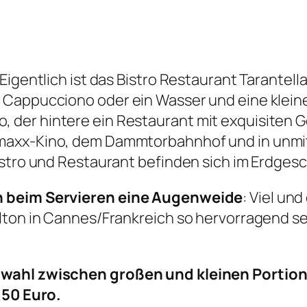
Eigentlich ist das Bistro Restaurant Tarantell
 Cappucciono oder ein Wasser und eine klein
stro, der hintere ein Restaurant mit exquisiten
axx-Kino, dem Dammtorbahnhof und in unmitte
istro und Restaurant befinden sich im Erdges
n beim Servieren eine Augenweide
: Viel un
lton in Cannes/Frankreich so hervorragend ser
.
swahl zwischen großen und kleinen Portione
,50 Euro.