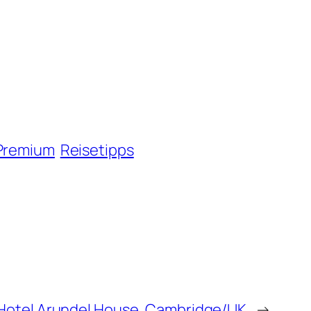
Premium
Reisetipps
Hotel Arundel House, Cambridge/UK
→