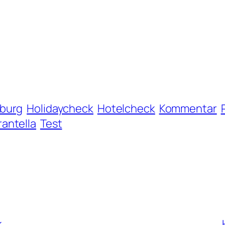
burg
Holidaycheck
Hotelcheck
Kommentar
rantella
Test
k