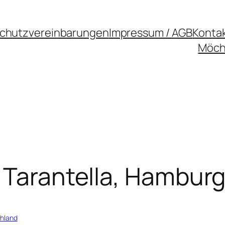
chutzvereinbarungen
Impressum / AGB
Konta
Möcht
 Tarantella, Hambur
hland