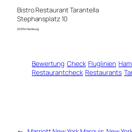
Bistro Restaurant
Tarantella
Stephansplatz 10
20354 Hamburg
Bewertung
Check
Fluglinien
Ham
Restaurantcheck
Restaurants
Ta
←
Marriott New York Marquis, New Yor