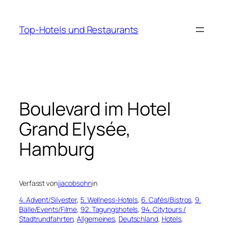
Zum
Inhalt
Top-Hotels und Restaurants
springen
Boulevard im Hotel
Grand Elysée,
Hamburg
Verfasst von
jjacobsohn
in
4. Advent/Silvester
, 
5. Wellness-Hotels
, 
6. Cafés/Bistros
, 
9.
Bälle/Events/Filme
, 
92. Tagungshotels
, 
94. Citytours /
Stadtrundfahrten
, 
Allgemeines
, 
Deutschland
, 
Hotels
, 