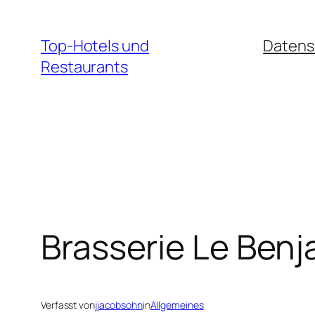
Zum
Inhalt
Top-Hotels und
Datens
springen
Restaurants
Brasserie Le Benj
Verfasst von
jjacobsohn
in
Allgemeines