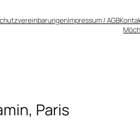
chutzvereinbarungen
Impressum / AGB
Konta
Möcht
amin, Paris