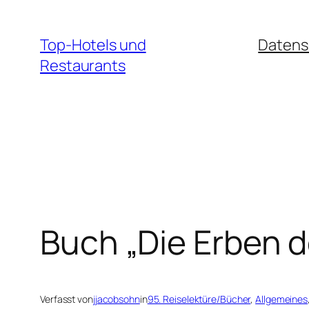
Zum
Inhalt
Top-Hotels und
Datens
springen
Restaurants
Buch „Die Erben de
Verfasst von
jjacobsohn
in
95. Reiselektüre/Bücher
, 
Allgemeines