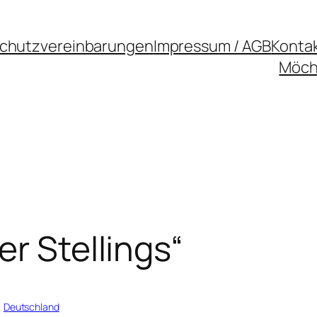
chutzvereinbarungen
Impressum / AGB
Konta
Möcht
r Stellings“
, 
Deutschland