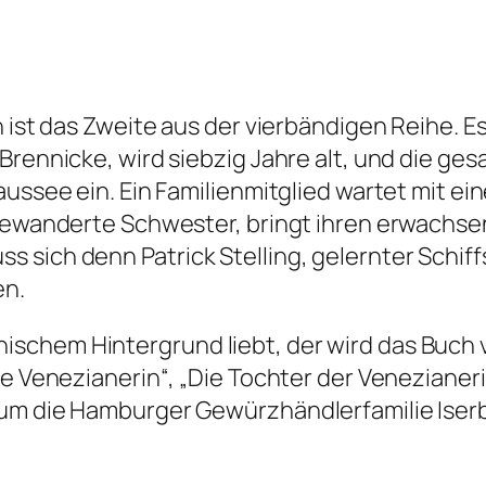
ist das Zweite aus der vierbändigen Reihe. Es i
rennicke, wird siebzig Jahre alt, und die gesam
aussee ein. Ein Familienmitglied wartet mit 
sgewanderte Schwester, bringt ihren erwachsen
sich denn Patrick Stelling, gelernter Schiffs
en.
chem Hintergrund liebt, der wird das Buch v
ie Venezianerin“, „Die Tochter der Venezianer
 um die Hamburger Gewürzhändlerfamilie Iser