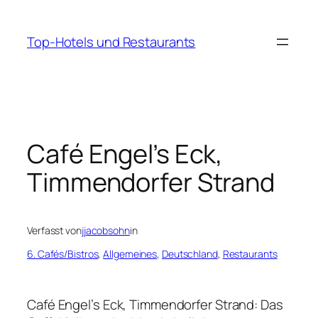
Zum
Inhalt
Top-Hotels und Restaurants
springen
Café Engel’s Eck,
Timmendorfer Strand
Verfasst von
jjacobsohn
in
6. Cafés/Bistros
, 
Allgemeines
, 
Deutschland
, 
Restaurants
Café Engel’s Eck, Timmendorfer Strand: Das