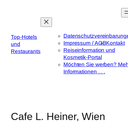
Zum
Inhalt
springen
Datenschutzvereinbarung
Top-Hotels
Impressum / AGB
Kontakt
und
Reiseinformation und
Restaurants
Kosmetik-Portal
Möchten Sie werben? Meh
Informationen . . .
Cafe L. Heiner, Wien