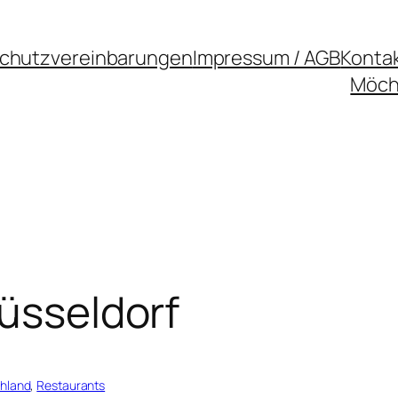
chutzvereinbarungen
Impressum / AGB
Konta
Möcht
Düsseldorf
hland
, 
Restaurants