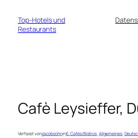
Zum
Inhalt
Top-Hotels und
Datens
springen
Restaurants
Cafè Leysieffer, 
Verfasst von
jjacobsohn
in
6. Cafés/Bistros
, 
Allgemeines
, 
Deutsc