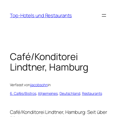
Zum
Inhalt
Top-Hotels und Restaurants
springen
Café/Konditorei
Lindtner, Hamburg
Verfasst von
jjacobsohn
in
6. Cafés/Bistros
, 
Allgemeines
, 
Deutschland
, 
Restaurants
Café/Konditorei Lindtner, Hamburg: Seit über