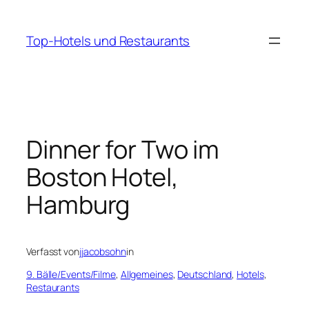
Zum
Inhalt
Top-Hotels und Restaurants
springen
Dinner for Two im
Boston Hotel,
Hamburg
Verfasst von
jjacobsohn
in
9. Bälle/Events/Filme
, 
Allgemeines
, 
Deutschland
, 
Hotels
, 
Restaurants