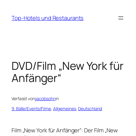
Zum
Inhalt
Top-Hotels und Restaurants
springen
DVD/Film „New York für
Anfänger“
Verfasst von
jjacobsohn
in
9. Bälle/Events/Filme
, 
Allgemeines
, 
Deutschland
Film „New York für Anfänger“: Der Film „New