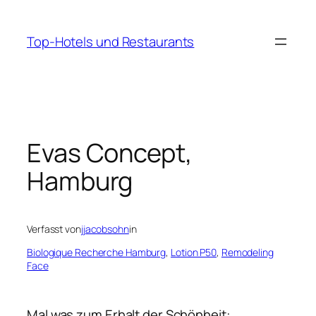
Zum
Inhalt
Top-Hotels und Restaurants
springen
Evas Concept,
Hamburg
Verfasst von
jjacobsohn
in
Biologique Recherche Hamburg
, 
Lotion P50
, 
Remodeling
Face
Mal was zum Erhalt der Schönheit: