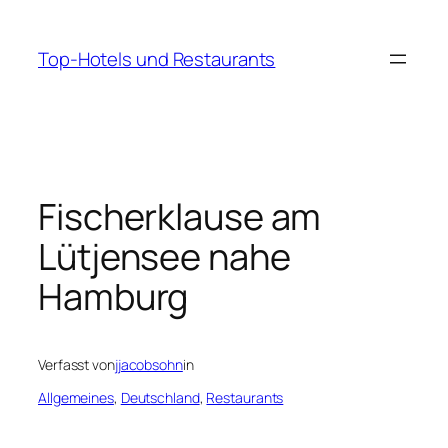
Zum
Inhalt
Top-Hotels und Restaurants
springen
Fischerklause am
Lütjensee nahe
Hamburg
Verfasst von
jjacobsohn
in
Allgemeines
, 
Deutschland
, 
Restaurants