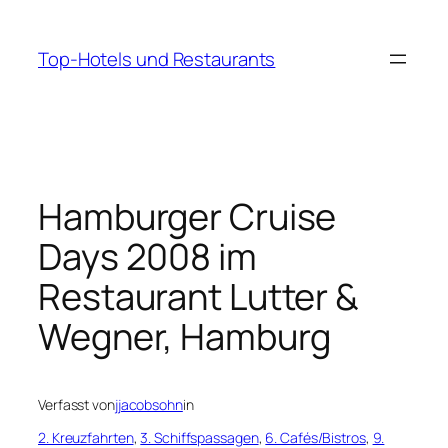
Zum
Inhalt
Top-Hotels und Restaurants
springen
Hamburger Cruise
Days 2008 im
Restaurant Lutter &
Wegner, Hamburg
Verfasst von
jjacobsohn
in
2. Kreuzfahrten
, 
3. Schiffspassagen
, 
6. Cafés/Bistros
, 
9.