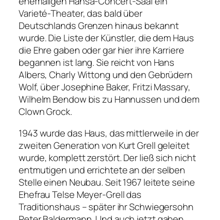
ehemaligen Hansa-Concert-Saal ein
Varieté-Theater, das bald über
Deutschlands Grenzen hinaus bekannt
wurde. Die Liste der Künstler, die dem Haus
die Ehre gaben oder gar hier ihre Karriere
begannen ist lang. Sie reicht von Hans
Albers, Charly Wittong und den Gebrüdern
Wolf, über Josephine Baker, Fritzi Massary,
Wilhelm Bendow bis zu Hannussen und dem
Clown Grock.
1943 wurde das Haus, das mittlerweile in der
zweiten Generation von Kurt Grell geleitet
wurde, komplett zerstört. Der ließ sich nicht
entmutigen und errichtete an der selben
Stelle einen Neubau. Seit 1967 leitete seine
Ehefrau Telse Meyer-Grell das
Traditionshaus – später ihr Schwiegersohn
Peter Baldermann. Und auch jetzt gaben