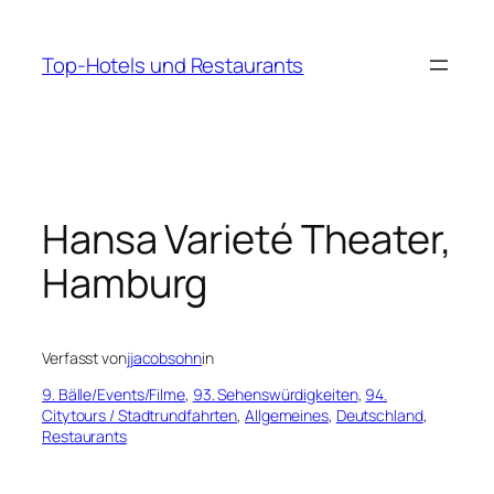
Zum
Inhalt
Top-Hotels und Restaurants
springen
Hansa Varieté Theater,
Hamburg
Verfasst von
jjacobsohn
in
9. Bälle/Events/Filme
, 
93. Sehenswürdigkeiten
, 
94.
Citytours / Stadtrundfahrten
, 
Allgemeines
, 
Deutschland
, 
Restaurants