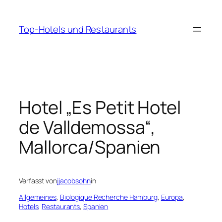
Zum
Inhalt
Top-Hotels und Restaurants
springen
Hotel „Es Petit Hotel
de Valldemossa“,
Mallorca/Spanien
Verfasst von
jjacobsohn
in
Allgemeines
, 
Biologique Recherche Hamburg
, 
Europa
, 
Hotels
, 
Restaurants
, 
Spanien