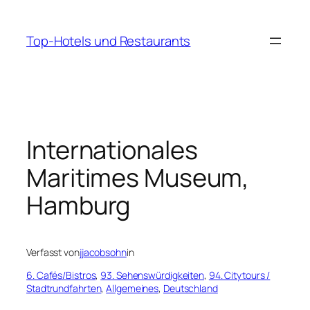
Zum
Inhalt
Top-Hotels und Restaurants
springen
Internationales
Maritimes Museum,
Hamburg
Verfasst von
jjacobsohn
in
6. Cafés/Bistros
, 
93. Sehenswürdigkeiten
, 
94. Citytours /
Stadtrundfahrten
, 
Allgemeines
, 
Deutschland