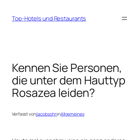
Zum
Inhalt
Top-Hotels und Restaurants
springen
Kennen Sie Personen,
die unter dem Hauttyp
Rosazea leiden?
Verfasst von
jjacobsohn
in
Allgemeines