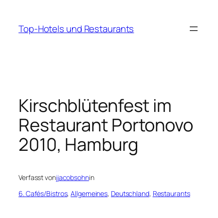
Zum
Inhalt
Top-Hotels und Restaurants
springen
Kirschblütenfest im
Restaurant Portonovo
2010, Hamburg
Verfasst von
jjacobsohn
in
6. Cafés/Bistros
, 
Allgemeines
, 
Deutschland
, 
Restaurants