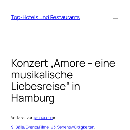
Zum
Inhalt
Top-Hotels und Restaurants
springen
Konzert „Amore – eine
musikalische
Liebesreise“ in
Hamburg
Verfasst von
jjacobsohn
in
9. Bälle/Events/Filme
, 
93. Sehenswürdigkeiten
, 