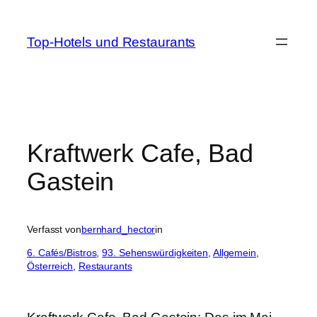
Zum
Inhalt
Top-Hotels und Restaurants
springen
Kraftwerk Cafe, Bad
Gastein
Verfasst von
bernhard_hector
in
6. Cafés/Bistros
, 
93. Sehenswürdigkeiten
, 
Allgemein
, 
Österreich
, 
Restaurants