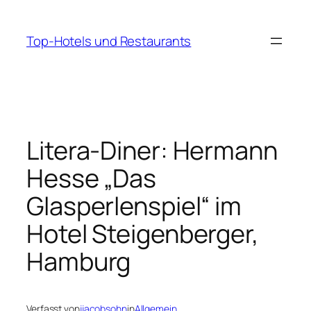
Zum
Inhalt
Top-Hotels und Restaurants
springen
Litera-Diner: Hermann
Hesse „Das
Glasperlenspiel“ im
Hotel Steigenberger,
Hamburg
Verfasst von
jjacobsohn
in
Allgemein