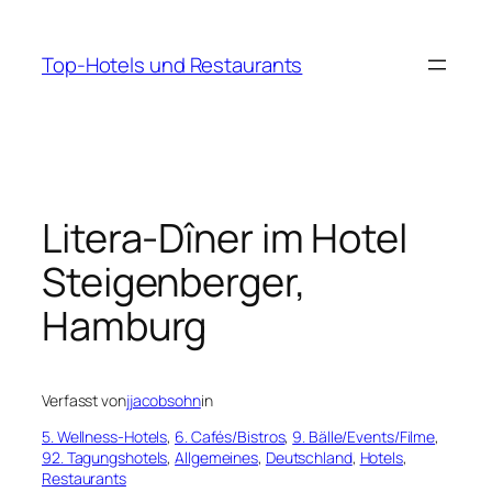
Zum
Inhalt
Top-Hotels und Restaurants
springen
Litera-Dîner im Hotel
Steigenberger,
Hamburg
Verfasst von
jjacobsohn
in
5. Wellness-Hotels
, 
6. Cafés/Bistros
, 
9. Bälle/Events/Filme
, 
92. Tagungshotels
, 
Allgemeines
, 
Deutschland
, 
Hotels
, 
Restaurants