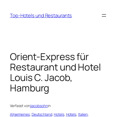
Zum
Inhalt
Top-Hotels und Restaurants
springen
Orient-Express für
Restaurant und Hotel
Louis C. Jacob,
Hamburg
Verfasst von
jjacobsohn
in
Allgemeines
, 
Deutschland
, 
Hotels
, 
Hotels
, 
Italien
, 