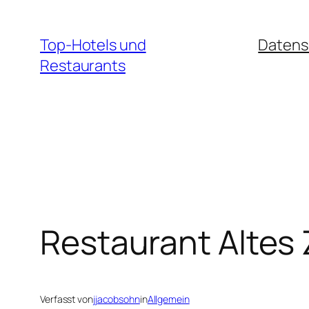
Zum
Inhalt
Top-Hotels und
Datens
springen
Restaurants
Restaurant Altes 
Verfasst von
jjacobsohn
in
Allgemein