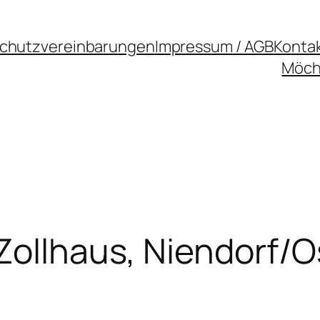
chutzvereinbarungen
Impressum / AGB
Konta
Möcht
Zollhaus, Niendorf/