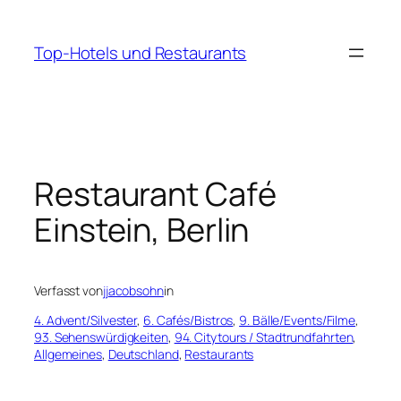
Zum
Inhalt
Top-Hotels und Restaurants
springen
Restaurant Café
Einstein, Berlin
Verfasst von
jjacobsohn
in
4. Advent/Silvester
, 
6. Cafés/Bistros
, 
9. Bälle/Events/Filme
, 
93. Sehenswürdigkeiten
, 
94. Citytours / Stadtrundfahrten
, 
Allgemeines
, 
Deutschland
, 
Restaurants