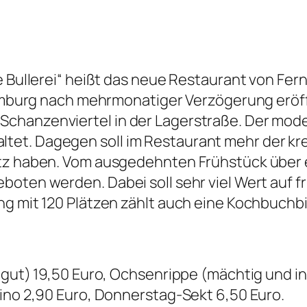
ie Bullerei“ heißt das neue Restaurant von 
 Hamburg nach mehrmonatiger Verzögerung eröf
chanzenviertel in der Lagerstraße. Der moder
et. Dagegen soll im Restaurant mehr der kre
atz haben. Vom ausgedehnten Frühstück über 
oten werden. Dabei soll sehr viel Wert auf fr
ng mit 120 Plätzen zählt auch eine Kochbuchbi
d gut) 19,50 Euro, Ochsenrippe (mächtig und i
cino 2,90 Euro, Donnerstag-Sekt 6,50 Euro.