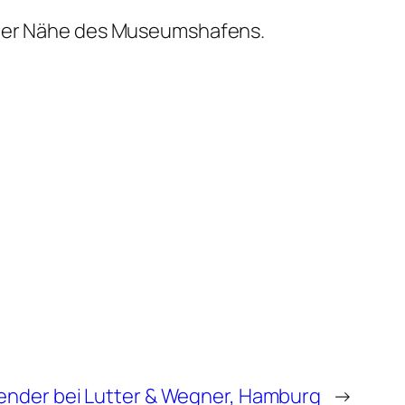
n der Nähe des Museumshafens.
lender bei Lutter & Wegner, Hamburg
→