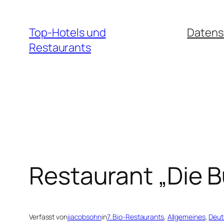
Zum
Inhalt
Top-Hotels und
Datens
springen
Restaurants
Restaurant „Die B
Verfasst von
jjacobsohn
in
7. Bio-Restaurants
, 
Allgemeines
, 
Deut