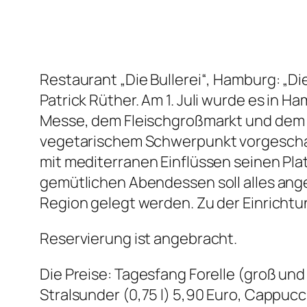
Restaurant „Die Bullerei“, Hamburg: „D
Patrick Rüther. Am 1. Juli wurde es in
Messe, dem Fleischgroßmarkt und dem S
vegetarischem Schwerpunkt vorgeschalt
mit mediterranen Einflüssen seinen Pl
gemütlichen Abendessen soll alles angeb
Region gelegt werden. Zu der Einrichtu
Reservierung ist angebracht.
Die Preise: Tagesfang Forelle (groß un
Stralsunder (0,75 l) 5,90 Euro, Cappuc