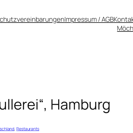
chutzvereinbarungen
Impressum / AGB
Konta
Möcht
ullerei“, Hamburg
schland
, 
Restaurants