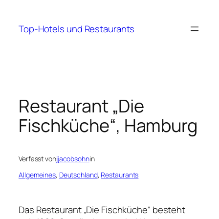
Zum
Inhalt
Top-Hotels und Restaurants
springen
Restaurant „Die
Fischküche“, Hamburg
Verfasst von
jjacobsohn
in
Allgemeines
, 
Deutschland
, 
Restaurants
Das Restaurant „Die Fischküche“ besteht