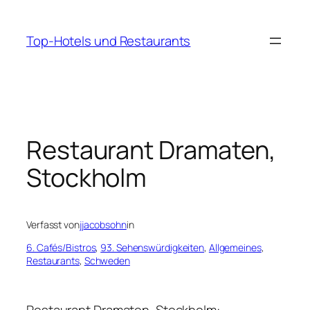
Zum
Inhalt
Top-Hotels und Restaurants
springen
Restaurant Dramaten,
Stockholm
Verfasst von
jjacobsohn
in
6. Cafés/Bistros
, 
93. Sehenswürdigkeiten
, 
Allgemeines
, 
Restaurants
, 
Schweden
Restaurant Dramaten, Stockholm: