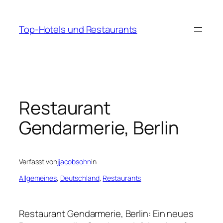
Zum
Inhalt
Top-Hotels und Restaurants
springen
Restaurant
Gendarmerie, Berlin
Verfasst von
jjacobsohn
in
Allgemeines
, 
Deutschland
, 
Restaurants
Restaurant Gendarmerie, Berlin: Ein neues