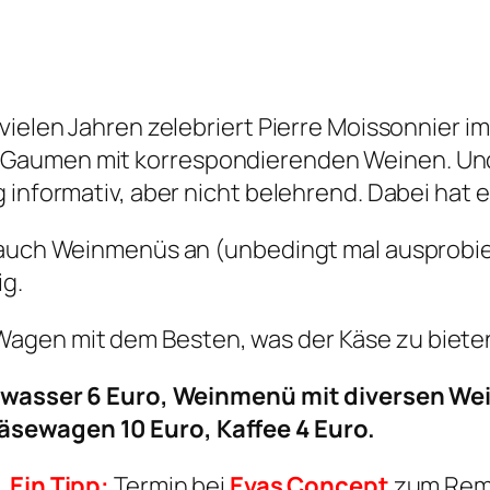
vielen Jahren zelebriert Pierre Moissonnier im
Gaumen mit korrespondierenden Weinen. Und 
 informativ, aber nicht belehrend. Dabei hat 
r auch Weinmenüs an (unbedingt mal ausprobi
ig.
agen mit dem Besten, was der Käse zu bieten
alwasser 6 Euro, Weinmenü mit diversen Wein
äsewagen 10 Euro, Kaffee 4 Euro.
 Ein Tipp:
Termin bei
Evas Concept
zum Remo