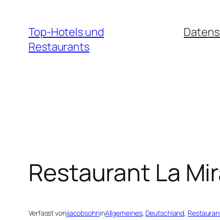
Zum
Inhalt
Top-Hotels und
Datens
springen
Restaurants
Restaurant La Mi
Verfasst von
jjacobsohn
in
Allgemeines
, 
Deutschland
, 
Restauran