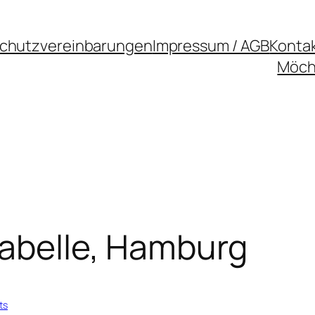
chutzvereinbarungen
Impressum / AGB
Konta
Möcht
rabelle, Hamburg
ts