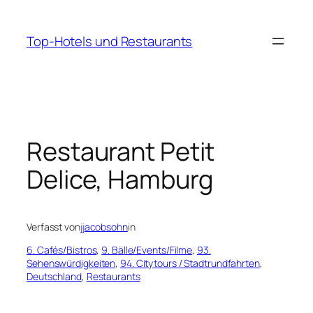
Zum
Inhalt
Top-Hotels und Restaurants
springen
Restaurant Petit
Delice, Hamburg
Verfasst von
jjacobsohn
in
6. Cafés/Bistros
, 
9. Bälle/Events/Filme
, 
93.
Sehenswürdigkeiten
, 
94. Citytours / Stadtrundfahrten
, 
Deutschland
, 
Restaurants