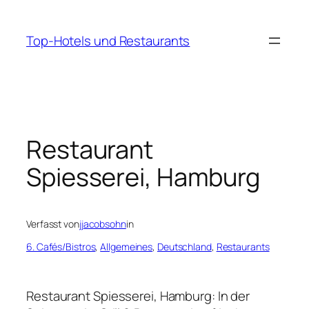
Zum
Inhalt
Top-Hotels und Restaurants
springen
Restaurant
Spiesserei, Hamburg
Verfasst von
jjacobsohn
in
6. Cafés/Bistros
, 
Allgemeines
, 
Deutschland
, 
Restaurants
Restaurant Spiesserei, Hamburg: In der