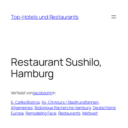
Zum
Inhalt
Top-Hotels und Restaurants
springen
Restaurant Sushilo,
Hamburg
Verfasst von
jjacobsohn
in
6. Cafés/Bistros
, 
94. Citytours / Stadtrundfahrten
, 
Allgemeines
, 
Biologique Recherche Hamburg
, 
Deutschland
, 
Europa
, 
Remodeling Face
, 
Restaurants
, 
Weltweit