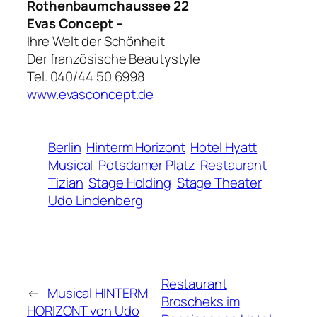
Rothenbaumchaussee 22
Evas Concept –
Ihre Welt der Schönheit
Der französische Beautystyle
Tel. 040/44 50 6998
www.evasconcept.de
Berlin
Hinterm Horizont
Hotel Hyatt
Musical
Potsdamer Platz
Restaurant
Tizian
Stage Holding
Stage Theater
Udo Lindenberg
Restaurant
←
Musical HINTERM
Broscheks im
HORIZONT von Udo