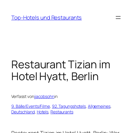
Zum
Inhalt
Top-Hotels und Restaurants
springen
Restaurant Tizian im
Hotel Hyatt, Berlin
Verfasst von
jjacobsohn
in
9. Bälle/Events/Filme
, 
92. Tagungshotels
, 
Allgemeines
, 
Deutschland
, 
Hotels
, 
Restaurants
Restaurant Tizian im Hotel Hyatt, Berlin: Wer