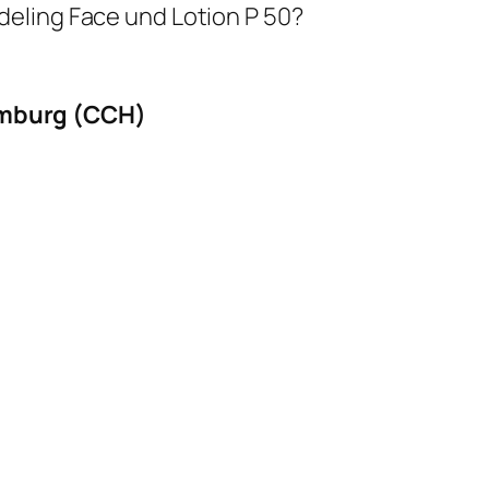
eling Face und Lotion P 50?
mburg (CCH)