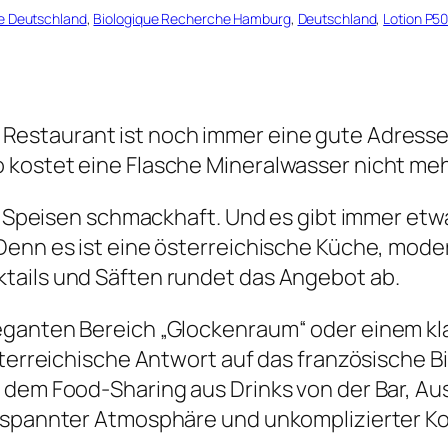
e Deutschland
, 
Biologique Recherche Hamburg
, 
Deutschland
, 
Lotion P5
Restaurant ist noch immer eine gute Adresse,
kostet eine Flasche Mineralwasser nicht meh
die Speisen schmackhaft. Und es gibt immer et
Denn es ist eine österreichische Küche, moder
tails und Säften rundet das Angebot ab.
leganten Bereich „Glockenraum“ oder einem k
sterreichische Antwort auf das französische Bi
dem Food-Sharing aus Drinks von der Bar, Aus
ntspannter Atmosphäre und unkomplizierter K