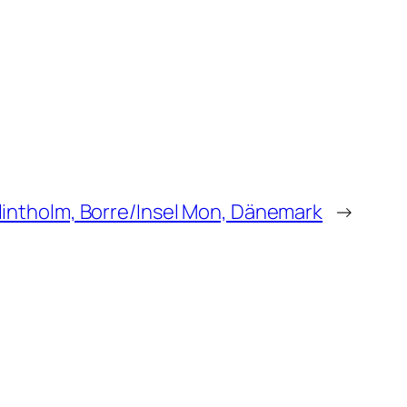
lintholm, Borre/Insel Mon, Dänemark
→