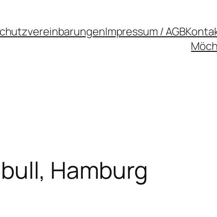
chutzvereinbarungen
Impressum / AGB
Konta
Möcht
bull, Hamburg