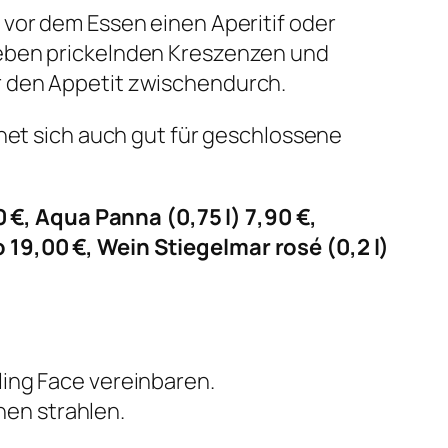
vor dem Essen einen Aperitif oder
eben prickelnden Kreszenzen und
r den Appetit zwischendurch.
gnet sich auch gut für geschlossene
0 €, Aqua Panna (0,75 l) 7,90 €,
 19,00 €, Wein Stiegelmar rosé (0,2 l)
ng Face vereinbaren.
nen strahlen.