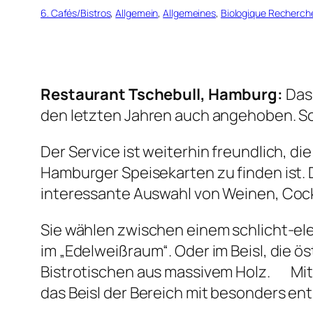
6. Cafés/Bistros
, 
Allgemein
, 
Allgemeines
, 
Biologique Recherch
Restaurant Tschebull, Hamburg:
Das 
den letzten Jahren auch angehoben. So 
Der Service ist weiterhin freundlich, 
Hamburger Speisekarten zu finden ist. 
interessante Auswahl von Weinen, Cock
Sie wählen zwischen einem schlicht-e
im „Edelweißraum“. Oder im Beisl, die ö
Bistrotischen aus massivem Holz. Mit 
das Beisl der Bereich mit besonders e