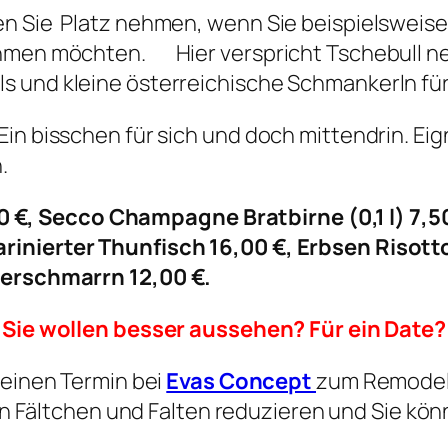
n Sie Platz nehmen, wenn Sie beispielsweise 
nehmen möchten. Hier verspricht Tschebull n
s und kleine österreichische Schmankerln fü
Ein bisschen für sich und doch mittendrin. Ei
.
7,50 €, Secco Champagne Bratbirne (0,1 l) 7,5
inierter Thunfisch 16,00 €, Erbsen Risotto
iserschmarrn 12,00 €.
Sie wollen besser aussehen? Für ein Date?
 einen Termin bei
Evas Concept
zum Remodeli
n Fältchen und Falten reduzieren und Sie kön