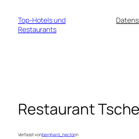
Zum
Inhalt
Top-Hotels und
Datens
springen
Restaurants
Restaurant Tsche
Verfasst von
bernhard_hector
in