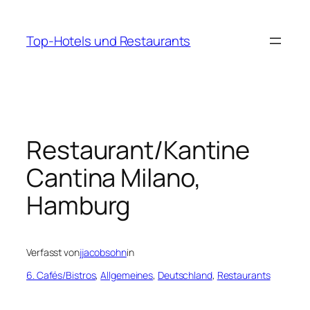
Zum
Inhalt
Top-Hotels und Restaurants
springen
Restaurant/Kantine
Cantina Milano,
Hamburg
Verfasst von
jjacobsohn
in
6. Cafés/Bistros
, 
Allgemeines
, 
Deutschland
, 
Restaurants