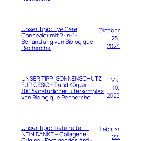
Unser Tipp: Eye Care
Oktober
Concealer mit 2-in-1-
25,
Behandlung von Biologique
2023
Recherche
UNSER TIPP: SONNENSCHUTZ
Mai
FÜR GESICHT und Körper –
10,
100 % natürlicher Filterkomplex
2023
von Biologique Recherche
Unser Tipp: Tiefe Falten –
Februar
NEIN DANKE – Collagene
22,
Originel: Festigendes Anti-