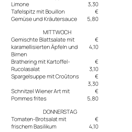
Limone
3,30
Tafelspitz mit Bouillon
€
Gemüse und Kräutersauce
5,80
MITTWOCH
Gemischte Blattsalate mit
€
karamellisierten Äpfeln und
4,10
Birnen
Brathering mit Kartoffel-
€
Rucolasalat
3,10
Spargelsuppe mit Croûtons
€
3,30
Schnitzel Wiener Art mit
€
Pommes frites
5,80
DONNERSTAG
Tomaten-Brotsalat mit
€
frischem Basilikum
4,10