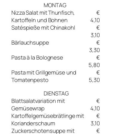
MONTAG
Nizza Salat mit Thunfisch,
€
Kartoffeln und Bohnen
4,10
Satéspieße mit Chinakohl
€
3,10
Bärlauchsuppe
€
3,30
Pasta à la Bolognese
€
5,80
Pasta mit Grillgemüse und
€
Tomatenpesto
5,30
DIENSTAG
Blattsalatvariation mit
€
Gemüsewrap
4,10
Kartoffelgemüsebrätlinge mit
€
Korianderschaum
3,10
Zuckerschotensuppe mit
€