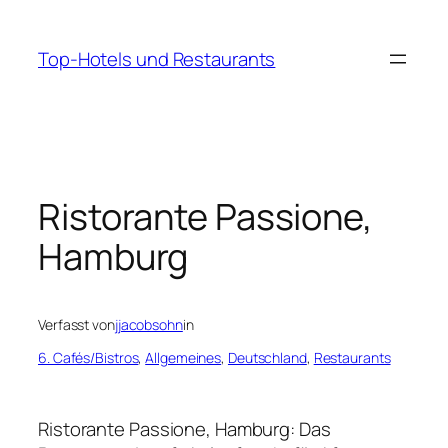
Zum
Inhalt
Top-Hotels und Restaurants
springen
Ristorante Passione,
Hamburg
Verfasst von
jjacobsohn
in
6. Cafés/Bistros
, 
Allgemeines
, 
Deutschland
, 
Restaurants
Ristorante Passione, Hamburg: Das