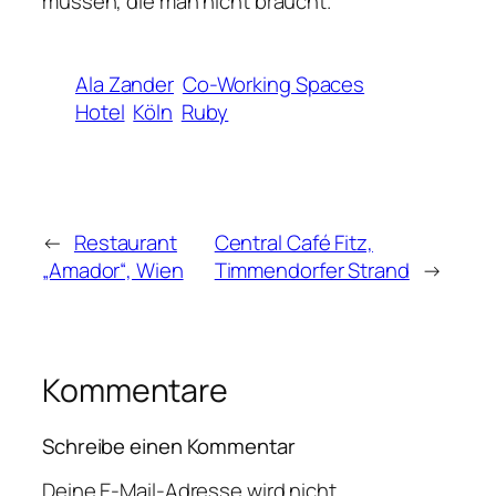
müssen, die man nicht braucht.“
Ala Zander
Co-Working Spaces
Hotel
Köln
Ruby
←
Restaurant
Central Café Fitz,
„Amador“, Wien
Timmendorfer Strand
→
Kommentare
Schreibe einen Kommentar
Deine E-Mail-Adresse wird nicht