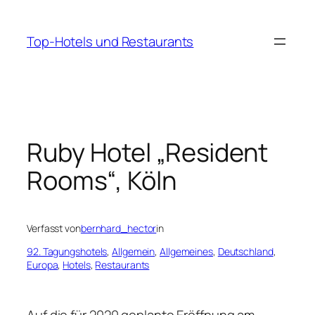
Zum
Inhalt
Top-Hotels und Restaurants
springen
Ruby Hotel „Resident
Rooms“, Köln
Verfasst von
bernhard_hector
in
92. Tagungshotels
, 
Allgemein
, 
Allgemeines
, 
Deutschland
, 
Europa
, 
Hotels
, 
Restaurants
Auf die für 2020 geplante Eröffnung am