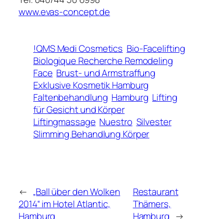
www.evas-concept.de
!QMS Medi Cosmetics
Bio-Facelifting
Biologique Recherche Remodeling
Face
Brust- und Armstraffung
Exklusive Kosmetik Hamburg
Faltenbehandlung
Hamburg
Lifting
für Gesicht und Körper
Liftingmassage
Nuestro
Silvester
Slimming Behandlung Körper
←
„Ball über den Wolken
Restaurant
2014“ im Hotel Atlantic,
Thämers,
Hamburg
Hamburg
→