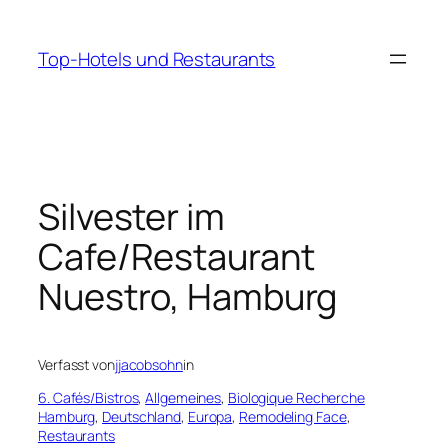
Zum
Inhalt
Top-Hotels und Restaurants
springen
Silvester im
Cafe/Restaurant
Nuestro, Hamburg
Verfasst von
jjacobsohn
in
6. Cafés/Bistros
, 
Allgemeines
, 
Biologique Recherche
Hamburg
, 
Deutschland
, 
Europa
, 
Remodeling Face
, 
Restaurants