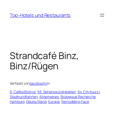
Zum
Inhalt
Top-Hotels und Restaurants
springen
Strandcafé Binz,
Binz/Rügen
Verfasst von
jjacobsohn
in
6. Cafés/Bistros
, 
93. Sehenswürdigkeiten
, 
94. Citytours /
Stadtrundfahrten
, 
Allgemeines
, 
Biologique Recherche
Hamburg
, 
Deutschland
, 
Europa
, 
Remodeling Face