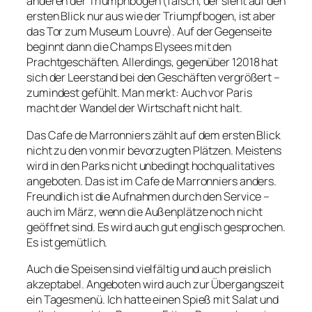
anderen der Triumphbogen (falsch, der sieht auf den
ersten Blick nur aus wie der Triumpfbogen, ist aber
das Tor zum Museum Louvre). Auf der Gegenseite
beginnt dann die Champs Elysees mit den
Prachtgeschäften. Allerdings, gegenüber 12018 hat
sich der Leerstand bei den Geschäften vergrößert –
zumindest gefühlt. Man merkt: Auch vor Paris
macht der Wandel der Wirtschaft nicht halt.
Das Cafe de Marronniers zählt auf dem ersten Blick
nicht zu den von mir bevorzugten Plätzen. Meistens
wird in den Parks nicht unbedingt hochqualitatives
angeboten. Das ist im Cafe de Marronniers anders.
Freundlich ist die Aufnahmen durch den Service –
auch im März, wenn die Außenplätze noch nicht
geöffnet sind. Es wird auch gut englisch gesprochen.
Es ist gemütlich.
Auch die Speisen sind vielfältig und auch preislich
akzeptabel. Angeboten wird auch zur Übergangszeit
ein Tagesmenü. Ich hatte einen Spieß mit Salat und