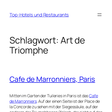
Zum
Inhalt
Top-Hotels und Restaurants
springen
Schlagwort:
Art de
Triomphe
Cafe de Marronniers, Paris
Mitten im Garten der
Tuileries
in Paris ist das
Cafe
de Marronniers
. Auf der einen Seite ist der Place de
la Concorde zu sehen mit der Siegessäule, auf der