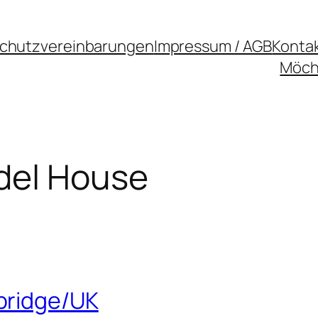
chutzvereinbarungen
Impressum / AGB
Konta
Möcht
del House
bridge/UK