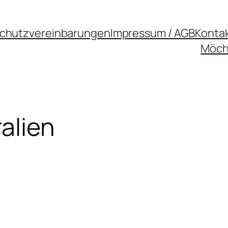
chutzvereinbarungen
Impressum / AGB
Konta
Möcht
alien