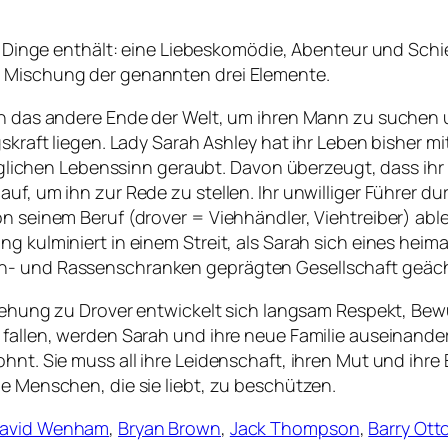
ei Dinge enthält: eine Liebeskomödie, Abenteur und Schi
n Mischung der genannten drei Elemente.
an das andere Ende der Welt, um ihren Mann zu suchen u
gskraft liegen. Lady Sarah Ashley hat ihr Leben bisher 
 jeglichen Lebenssinn geraubt. Davon überzeugt, dass ih
uf, um ihn zur Rede zu stellen. Ihr unwilliger Führer d
on seinem Beruf (drover = Viehhändler, Viehtreiber) abl
ng kulminiert in einem Streit, als Sarah sich eines he
n- und Rassenschranken geprägten Gesellschaft geäch
eziehung zu Drover entwickelt sich langsam Respekt, Bew
 fallen, werden Sarah und ihre neue Familie auseinande
ohnt. Sie muss all ihre Leidenschaft, ihren Mut und ih
ie Menschen, die sie liebt, zu beschützen.
avid Wenham
,
Bryan Brown
,
Jack Thompson
,
Barry Ott