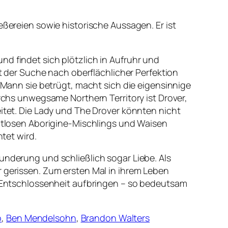
eßereien sowie historische Aussagen. Er ist
nd findet sich plötzlich in Aufruhr und
mit der Suche nach oberflächlicher
Perfektion
r Mann sie betrügt, macht sich die eigensinnige
urchs unwegsame Northern Territory ist Drover,
eitet. Die Lady und The Drover könnten nicht
imatlosen Aborigine-Mischlings und Waisen
tet wird.
underung und schließlich sogar Liebe. Als
r gerissen. Zum ersten Mal in ihrem Leben
re Entschlossenheit aufbringen – so bedeutsam
o
,
Ben Mendelsohn
,
Brandon Walters