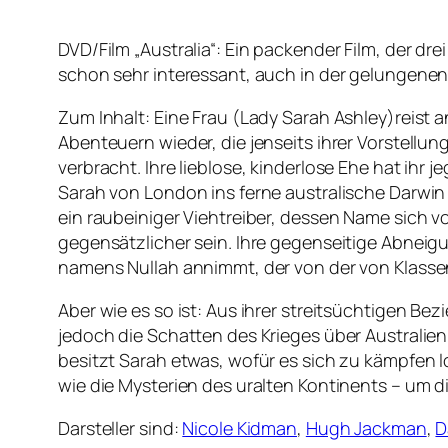
DVD/Film „Australia“: Ein packender Film, der dr
schon sehr interessant, auch in der gelungene
Zum Inhalt: Eine Frau (Lady Sarah Ashley)reist 
Abenteuern wieder, die jenseits ihrer Vorstellun
verbracht. Ihre lieblose, kinderlose Ehe hat ihr
Sarah von London ins ferne australische Darwin a
ein raubeiniger Viehtreiber, dessen Name sich v
gegensätzlicher sein. Ihre gegenseitige Abneigu
namens Nullah annimmt, der von der von Klasse
Aber wie es so ist: Aus ihrer streitsüchtigen B
jedoch die Schatten des Krieges über Australien
besitzt Sarah etwas, wofür es sich zu kämpfen l
wie die Mysterien des uralten Kontinents – um d
Darsteller sind:
Nicole Kidman
,
Hugh Jackman
,
D