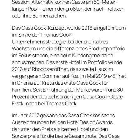
Session. Alternativ können Gäste am 50-Meter-
langen Pool – einem der größten der Insel – relaxen
oder ihre Bahnen ziehen.
Das Casa Cook-Konzept wurde 2016 eingeführt, um
im Sinne der Thomas Cook-
Unternehmensstrategie, bei der profitables
Wachstum und ein differenziertes Produktportfolio
im Fokus stehen, eine neue Kundengeneration
anzusprechen. Das erste Hotel im Portfolio wurde
2016 auf Rhodos eröffnet, das zweite Haus im
vergangenen Sommer auf Kos. Im Mai 2019 eröffnet
in Chania auf Kreta das erste Casa Cook für
Familien. Seit Einführung der Marke waren rund 80
Prozent der deutschsprachigen Casa Cook-Gäste
Erstkunden bei Thomas Cook.
Im Jahr 2017 gewann das Casa Cook Kos sechs
Auszeichnungen bei den Hotel Design Awards,
darunter den Preis als bestes Hotel und den
Sonderpreis für die beste Gesamtnote. Das Casa