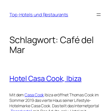
Zum
Inhalt
Top-Hotels und Restaurants
springen
Schlagwort:
Café del
Mar
Hotel Casa Cook, Ibiza
Mit dem
Casa Cook
Ibiza eröffnet Thomas Cook im
Sommer 2019 das vierte Haus seiner Lifestyle-
Hotelmarke Casa Cook. Das teilt das Internetportal