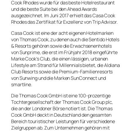
Cook Rhodes wurde für das beste Hotelrestaurant
und die beste Suite bei den Ahead Awards
ausgezeichnet. Im Juni 2017 erhielt das Casa Cook
Rhodes das Zertifikat für Exzellenz von Trip Advisor.
Casa Cook ist eine der acht eigenen Hotelmarken
von Thomas Cook, zu denen auch die Sentido Hotels
& Resorts gehören sowie die Erwachsenenhotels
von Sunprime, die erst im Frühjahr 2018 eingeführte
Marke Cook’s Club, die einen lässigen, urbanen
Lifestyle am Strand für Millennials bietet, die Aldiana
Club Resorts sowie die Premium-Familienresorts
von Sunwing und die Marken SunConnect und
smartline.
Die Thomas Cook GmbH ist eine 100-prozentige
Tochtergesellschaft der Thomas Cook Group plc,
die an der Londoner Börse notiert ist. Die Thomas
Cook GmbH deckt in Deutschland den gesamten
Bereich touristischer Leistungen für verschiedene
Zielgruppen ab. Zum Unternehmen gehören mit