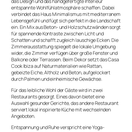
das Design und das handgefertigte Interieur
entspannte Wohlfühlatmosphäre schaffen. Dabei
verbindet das Haus Minimalismus mit mediterranem
Lebensgefühl und fügt sich perfekt in die Landschaft
ein. Ein Mix aus Beton- und Holzschutzwänden sorgt
für spannende Kontraste zwischen Licht und
Schatten und schafft zugleich lauschige Ecken. Die
Zimmerausstattung spiegelt die lokale Umgebung
wider, die Zimmer verfügen über große Fenster und
Balkone oder Terrassen. Beim Dekor setzt das Casa
Cook Ibiza auf Naturmaterialien wie Rattan,
gebeizte Eiche, Altholz und Beton, aufgelockert
durch Palmen und einheimische Gewächse.
Für das leibliche Wohl der Gäste wird in zwei
Restaurants gesorgt. Eines davon bietet eine
Auswahl gesunder Gerichte, das andere Restaurant
serviert lokal inspirierte Küche mit wechselnden
Angeboten.
Entspannung und Ruhe verspricht eine Yoga-