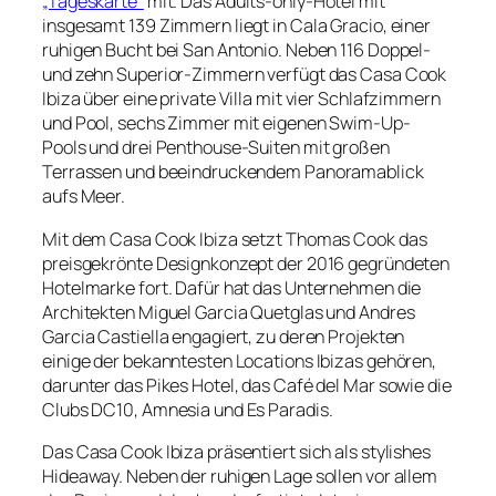
„Tageskarte“
mit. Das Adults-only-Hotel mit
insgesamt 139 Zimmern liegt in Cala Gracio, einer
ruhigen Bucht bei San Antonio. Neben 116 Doppel-
und zehn Superior-Zimmern verfügt das Casa Cook
Ibiza über eine private Villa mit vier Schlafzimmern
und Pool, sechs Zimmer mit eigenen Swim-Up-
Pools und drei Penthouse-Suiten mit großen
Terrassen und beeindruckendem Panoramablick
aufs Meer.
Mit dem Casa Cook Ibiza setzt Thomas Cook das
preisgekrönte Designkonzept der 2016 gegründeten
Hotelmarke fort. Dafür hat das Unternehmen die
Architekten Miguel Garcia Quetglas und Andres
Garcia Castiella engagiert, zu deren Projekten
einige der bekanntesten Locations Ibizas gehören,
darunter das Pikes Hotel, das Café del Mar sowie die
Clubs DC10, Amnesia und Es Paradis.
Das Casa Cook Ibiza präsentiert sich als stylishes
Hideaway. Neben der ruhigen Lage sollen vor allem