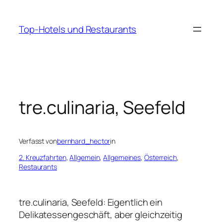
Zum
Inhalt
Top-Hotels und Restaurants
springen
tre.culinaria, Seefeld
Verfasst von
bernhard_hector
in
2. Kreuzfahrten
, 
Allgemein
, 
Allgemeines
, 
Österreich
, 
Restaurants
tre.culinaria, Seefeld: Eigentlich ein
Delikatessengeschäft, aber gleichzeitig