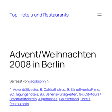
Zum
Inhalt
Top-Hotels und Restaurants
springen
Advent/Weihnachten
2008 in Berlin
Verfasst von
jjacobsohn
in
4. Advent/Silvester
, 
6. Cafés/Bistros
, 
9. Bälle/Events/Filme
, 
92. Tagungshotels
, 
93. Sehenswürdigkeiten
, 
94. Citytours /
Stadtrundfahrten
, 
Allgemeines
, 
Deutschland
, 
Hotels
, 
Restaurants