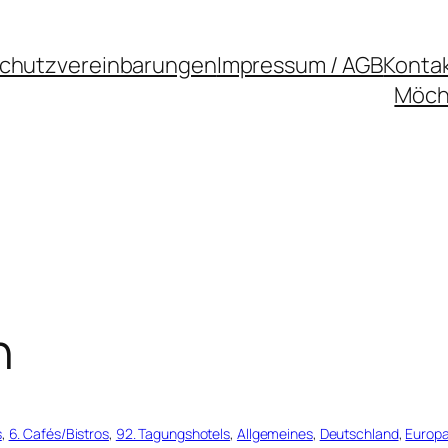
chutzvereinbarungen
Impressum / AGB
Konta
Möcht
n
s
, 
6. Cafés/Bistros
, 
92. Tagungshotels
, 
Allgemeines
, 
Deutschland
, 
Europ