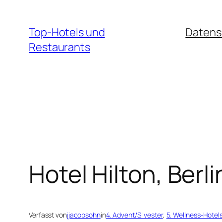
Zum
Inhalt
Top-Hotels und
Datens
springen
Restaurants
Hotel Hilton, Berli
Verfasst von
jjacobsohn
in
4. Advent/Silvester
, 
5. Wellness-Hotel