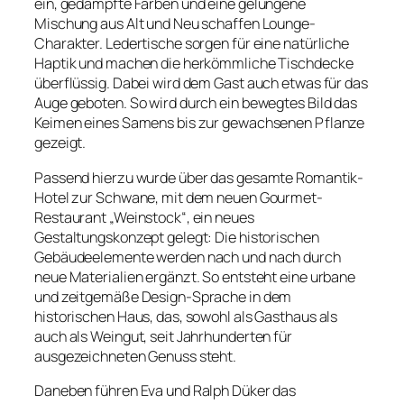
ein, gedämpfte Farben und eine gelungene
Mischung aus Alt und Neu schaffen Lounge-
Charakter. Ledertische sorgen für eine natürliche
Haptik und machen die herkömmliche Tischdecke
überflüssig. Dabei wird dem Gast auch etwas für das
Auge geboten. So wird durch ein bewegtes Bild das
Keimen eines Samens bis zur gewachsenen Pflanze
gezeigt.
Passend hierzu wurde über das gesamte Romantik-
Hotel zur Schwane, mit dem neuen Gourmet-
Restaurant „Weinstock“, ein neues
Gestaltungskonzept gelegt: Die historischen
Gebäudeelemente werden nach und nach durch
neue Materialien ergänzt. So entsteht eine urbane
und zeitgemäße Design-Sprache in dem
historischen Haus, das, sowohl als Gasthaus als
auch als Weingut, seit Jahrhunderten für
ausgezeichneten Genuss steht.
Daneben führen Eva und Ralph Düker das