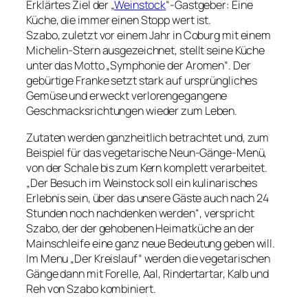
Erklärtes Ziel der „
Weinstock
“-Gastgeber: Eine
Küche, die immer einen Stopp wert ist.
Szabo, zuletzt vor einem Jahr in Coburg mit einem
Michelin-Stern ausgezeichnet, stellt seine Küche
unter das Motto „Symphonie der Aromen“. Der
gebürtige Franke setzt stark auf ursprüngliches
Gemüse und erweckt verlorengegangene
Geschmacksrichtungen wieder zum Leben.
Zutaten werden ganzheitlich betrachtet und, zum
Beispiel für das vegetarische Neun-Gänge-Menü,
von der Schale bis zum Kern komplett verarbeitet.
„Der Besuch im Weinstock soll ein kulinarisches
Erlebnis sein, über das unsere Gäste auch nach 24
Stunden noch nachdenken werden“, verspricht
Szabo, der der gehobenen Heimatküche an der
Mainschleife eine ganz neue Bedeutung geben will.
Im Menu „Der Kreislauf“ werden die vegetarischen
Gänge dann mit Forelle, Aal, Rindertartar, Kalb und
Reh von Szabo kombiniert.