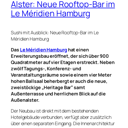
Alster: Neue Rooftop-Bar im
Le Méridien Hamburg
Sushi mit Ausblick: Neue Rooftop-Bar im Le
Méridien Hamburg
Das
Le Méridien Hamburg
hat einen
Erweiterungsbau eröffnet, der sich über 900
Quadratmeter auf vier Etagen erstreckt. Neben
zwölf Tagungs-, Konferenz- und
Veranstaltungsräume sowie einem vier Meter
hohen Ballsaal beherbergt er auch die neue,
zweistöckige „Heritage Bar” samt
Außenterrasse und herrlichem Blick auf die
Außenalster.
Der Neubau ist direkt mit dem bestehenden
Hotelgebäude verbunden, verfügt aber zusätzlich
über einen separaten Eingang. Die Innenarchitektur