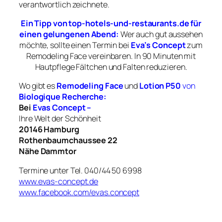
verantwortlich zeichnete.
Ein Tipp von top-hotels-und-restaurants.de für
einen gelungenen Abend:
Wer auch gut aussehen
möchte, sollte einen Termin bei
Eva’s Concept
zum
Remodeling Face vereinbaren. In 90 Minuten mit
Hautpflege Fältchen und Falten reduzieren
.
Wo gibt es
Remodeling Face
und
Lotion P50
von
Biologique Recherche:
Bei
Evas Concept –
Ihre Welt der Schönheit
20146 Hamburg
Rothenbaumchaussee 22
Nähe Dammtor
Termine unter Tel. 040/44 50 6998
www.evas-concept.de
www.facebook.com/evas.concept