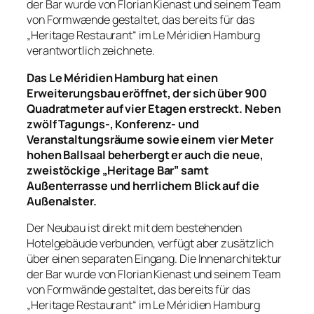
der Bar wurde von Florian Kienast und seinem Team
von Formwænde gestaltet, das bereits für das
„Heritage Restaurant“ im Le Méridien Hamburg
verantwortlich zeichnete.
Das Le Méridien Hamburg hat einen
Erweiterungsbau eröffnet, der sich über 900
Quadratmeter auf vier Etagen erstreckt. Neben
zwölf Tagungs-, Konferenz- und
Veranstaltungsräume sowie einem vier Meter
hohen Ballsaal beherbergt er auch die neue,
zweistöckige „Heritage Bar” samt
Außenterrasse und herrlichem Blick auf die
Außenalster.
Der Neubau ist direkt mit dem bestehenden
Hotelgebäude verbunden, verfügt aber zusätzlich
über einen separaten Eingang. Die Innenarchitektur
der Bar wurde von Florian Kienast und seinem Team
von Formwände gestaltet, das bereits für das
„Heritage Restaurant“ im Le Méridien Hamburg