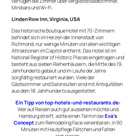
verfügen die Zimmer über verglaste Badezimmer,
Minibars und Wi-Fi.
Linden Row Inn, Virginia, USA
Das historische Boutique Hotel mit 70-Zimmern
befindet sich im Herzen der Innenstadt von
Richmond, nur wenige Minuten von allen wichtigen
Attraktionen im Capitol entfernt. Das Hotel ist im
National Register of Historic Places eingetragen und
besteht aus sieben Reihenhäusern, die Mitte des 19.
Jahrhunderts gebaut und im Laufe der Jahre
sorgfältig restauriert wurden. Viele der
Gästezimmer und Salonsuiten sind mit Antiquitäten
aus dem 18. Jahrhunderts ausgestattet.
Ein Tipp von top-hotels-und-restaurants.de:
Wer auf Reisen auch gut aussehen möchte und
Hamburg streift, sollte einen Termin bei
Eva’s
Concept
zum Remodeling Face vereinbaren. In 90
Minuten mit Hautpflege Fältchen und Falten
reduzieren
.