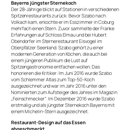
Bayerns jüngster Sternekoch
Der 28-Jährige blickt auf Stationen in verschiedenen
Spitzenrestaurants zurück: Bevor Szabo nach
Volkach kam, erkochte er im Esszimmer in Coburg
mehrfach einen Stern. Zuvor sammelte der Franke
Erfahrungen auf Schloss Elmau und bei Hubert
Obendorfer im Sternerestaurant Eisvogel im
Oberpfälzer Seenland. Szabo gehört zu einer
modernen Generation von Köchen, die auch bei
einem jüngeren Publikum die Lust auf
Spitzengastronomie entfachen wollen. Das
honorieren die Kritiker: Im Juni 2016 wurde Szabo
vom Schlemmer Atlas zum Top-50-Koch
ausgezeichnet und war im Jahr 2016 unter den
Nominierten zum Aufsteiger des Jahres im Magazin
„Feinschmecker“. Im Dezember 2016 wurde Szabo
erstmalig und als jüngster Sternekoch Bayerns mit
einem Michelin-Stern ausgezeichnet.
Restaurant-Design auf das Essen
abgeschmeckt