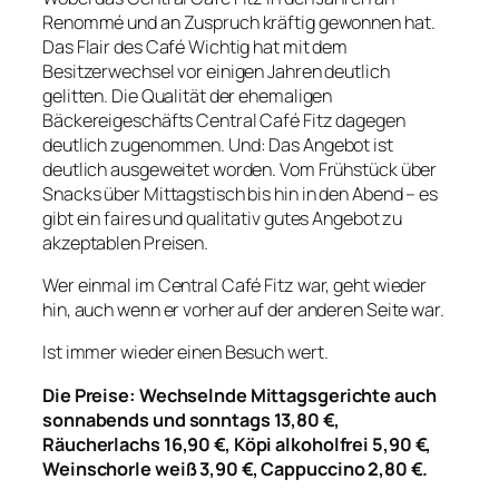
Renommé und an Zuspruch kräftig gewonnen hat.
Das Flair des Café Wichtig hat mit dem
Besitzerwechsel vor einigen Jahren deutlich
gelitten. Die Qualität der ehemaligen
Bäckereigeschäfts Central Café Fitz dagegen
deutlich zugenommen. Und: Das Angebot ist
deutlich ausgeweitet worden. Vom Frühstück über
Snacks über Mittagstisch bis hin in den Abend – es
gibt ein faires und qualitativ gutes Angebot zu
akzeptablen Preisen.
Wer einmal im Central Café Fitz war, geht wieder
hin, auch wenn er vorher auf der anderen Seite war.
Ist immer wieder einen Besuch wert.
Die Preise: Wechselnde Mittagsgerichte auch
sonnabends und sonntags 13,80 €,
Räucherlachs 16,90 €, Köpi alkoholfrei 5,90 €,
Weinschorle weiß 3,90 €, Cappuccino 2,80 €.