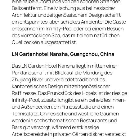
eine halbe Autostunde von den schönen Stränden
Balis entfernt. Eine Mischung aus balinesischer
Architektur und zeitgenössischem Design schafft
ein entspanntes, aber schickes Ambiente. Die Gäste
entspannen im Infinity-Pool oder bei einem Besuch
des vierstöckigen Spa, das mit einem natürlichen
Quellbecken ausgestattet ist.
LN Gartenhotel Nansha, Guangzhou, China
Das LN Garden Hotel Nansha liegt inmitten einer
Parklandschaft mit Blick auf die Mündung des
Zhujiang River und verbindet traditionelles
kantonesisches Design mit zeitgenössischer
Raffinesse. Das Prunkstück des Hotels ist der riesige
Infinity-Pool, zusätzlich gibt es ein beheiztes Innen-
und Außenbecken, ein Fitnessstudio und einen
Tennisplatz. Chinesische und westliche Gaumen
werden in sechs thematischen Restaurants und
Bars gut versorgt, während erstklassige
Arbeitsbereiche in privaten Gärten diskret versteckt