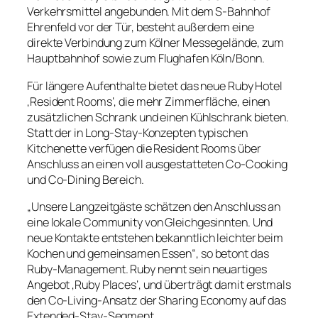
Verkehrsmittel angebunden. Mit dem S-Bahnhof
Ehrenfeld vor der Tür, besteht außerdem eine
direkte Verbindung zum Kölner Messegelände, zum
Hauptbahnhof sowie zum Flughafen Köln/Bonn.
Für längere Aufenthalte bietet das neue Ruby Hotel
‚Resident Rooms‘, die mehr Zimmerfläche, einen
zusätzlichen Schrank und einen Kühlschrank bieten.
Statt der in Long-Stay-Konzepten typischen
Kitchenette verfügen die Resident Rooms über
Anschluss an einen voll ausgestatteten Co-Cooking
und Co-Dining Bereich.
„Unsere Langzeitgäste schätzen den Anschluss an
eine lokale Community von Gleichgesinnten. Und
neue Kontakte entstehen bekanntlich leichter beim
Kochen und gemeinsamen Essen“, so betont das
Ruby-Management. Ruby nennt sein neuartiges
Angebot ‚Ruby Places‘, und überträgt damit erstmals
den Co-Living-Ansatz der Sharing Economy auf das
Extended-Stay-Segment.