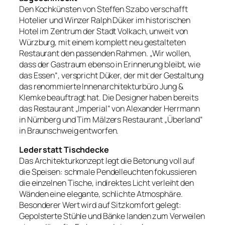
Den Kochkünsten von Steffen Szabo verschafft
Hotelier und Winzer Ralph Düker im historischen
Hotel im Zentrum der Stadt Volkach, unweit von
Würzburg, mit einem komplett neu gestalteten
Restaurant den passenden Rahmen. „Wir wollen,
dass der Gastraum ebenso in Erinnerung bleibt, wie
das Essen“, verspricht Düker, der mit der Gestaltung
das renommierte Innenarchitekturbüro Jung &
Klemke beauftragt hat. Die Designer haben bereits
das Restaurant „Imperial“ von Alexander Herrmann
in Nürnberg und Tim Mälzers Restaurant „Überland“
in Braunschweig entworfen.
Leder statt Tischdecke
Das Architekturkonzept legt die Betonung voll auf
die Speisen: schmale Pendelleuchten fokussieren
die einzelnen Tische, indirektes Licht verleiht den
Wänden eine elegante, schlichte Atmosphäre.
Besonderer Wert wird auf Sitzkomfort gelegt:
Gepolsterte Stühle und Bänke landen zum Verweilen