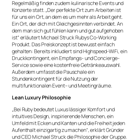
Regelmäßig finden zudem kulinarische Events und
Konzerte statt. „Der perfekte Ort zum Arbeiten ist
für uns ein Ort, an dem es um mehr als Arbeit geht.
Ein Ort, der dich mit Gleichgesinnten verbindet. An
dem man sich gut fühlen kann und gut aufgehoben
ist“ erläutert Michael Struck Rubys Co-Working
Produkt. Das Preiskonzept ist bewusst einfach
gehalten: Bereits inkludiert sind Highspeed-WiFi, ein
Druckkontingent, ein Empfangs- und Concierge-
Service sowie eine kostenfreie Getränkeauswahl.
Außerdem umfasst die Pauschale ein
Stundenkontingent für die Nutzung der
multifunktionalen Event– und Meetingräume.
Lean Luxury Philosophie
„Bei Ruby bedeutet Luxus lässiger Komfort und
intuitives Design, inspirierende Menschen, ein
Umfeld mit Ecken und Kanten und die Freiheit jeden
Aufenthalt einzigartig zu machen“, erklärt Gründer
und CEO Michael Struck die Philosophie der Gruppe.