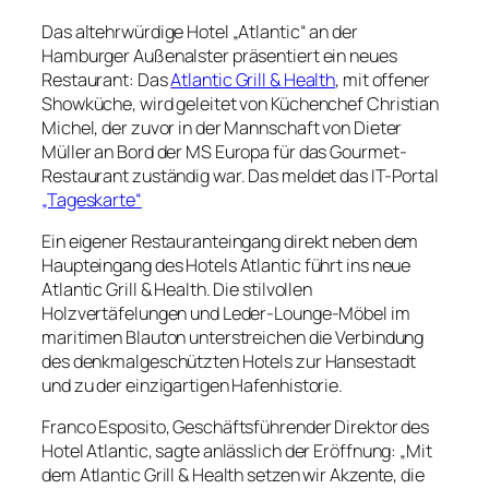
Das altehrwürdige Hotel „Atlantic“ an der
Hamburger Außenalster präsentiert ein neues
Restaurant: Das
Atlantic Grill & Health
, mit offener
Showküche, wird geleitet von Küchenchef Christian
Michel, der zuvor in der Mannschaft von Dieter
Müller an Bord der MS Europa für das Gourmet-
Restaurant zuständig war. Das meldet das IT-Portal
„Tageskarte“
Ein eigener Restauranteingang direkt neben dem
Haupteingang des Hotels Atlantic führt ins neue
Atlantic Grill & Health. Die stilvollen
Holzvertäfelungen und Leder-Lounge-Möbel im
maritimen Blauton unterstreichen die Verbindung
des denkmalgeschützten Hotels zur Hansestadt
und zu der einzigartigen Hafenhistorie.
Franco Esposito, Geschäftsführender Direktor des
Hotel Atlantic, sagte anlässlich der Eröffnung: „Mit
dem Atlantic Grill & Health setzen wir Akzente, die