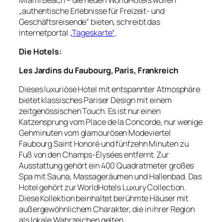
„authentische Erlebnisse für Freizeit- und
Geschäftsreisende“ bieten, schreibt das
Internetportal
„Tageskarte“
.
Die Hotels:
Les Jardins du Faubourg, Paris, Frankreich
Dieses luxuriöse Hotel mit entspannter Atmosphäre
bietet klassisches Pariser Design mit einem
zeitgenössischen Touch. Es ist nur einen
Katzensprung vom Place de la Concorde, nur wenige
Gehminuten vom glamourösen Modeviertel
Faubourg Saint Honoré und fünfzehn Minuten zu
Fuß von den Champs-Élysées entfernt. Zur
Ausstattung gehört ein 400 Quadratmeter großes
Spa mit Sauna, Massageräumen und Hallenbad. Das
Hotel gehört zur WorldHotels Luxury Collection.
Diese Kollektion beinhaltet berühmte Häuser mit
außergewöhnlichem Charakter, die in ihrer Region
als lokale Wahrzeichen gelten.