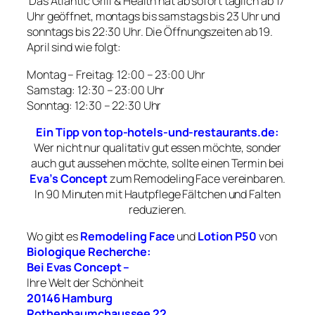
Das Atlantic Grill & Health hat ab sofort täglich ab 17
Uhr geöffnet, montags bis samstags bis 23 Uhr und
sonntags bis 22:30 Uhr. Die Öffnungszeiten ab 19.
April sind wie folgt:
Montag – Freitag: 12:00 – 23:00 Uhr
Samstag: 12:30 – 23:00 Uhr
Sonntag: 12:30 – 22:30 Uhr
Ein Tipp von top-hotels-und-restaurants.de:
Wer nicht nur qualitativ gut essen möchte, sonder
auch gut aussehen möchte, sollte einen Termin bei
Eva’s Concept
zum Remodeling Face vereinbaren.
In 90 Minuten mit Hautpflege Fältchen und Falten
reduzieren
.
Wo gibt es
Remodeling Face
und
Lotion P50
von
Biologique Recherche:
Bei Evas Concept –
Ihre Welt der Schönheit
20146 Hamburg
Rothenbaumchaussee 22