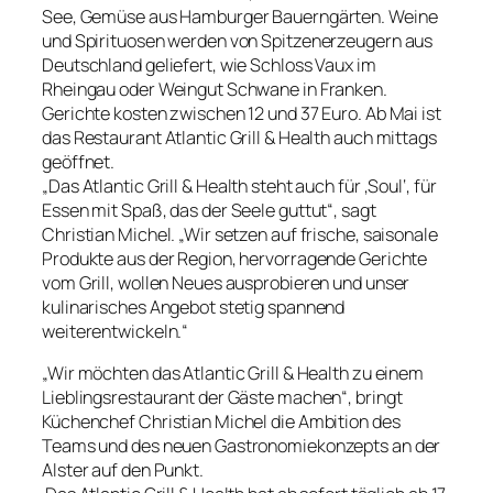
See, Gemüse aus Hamburger Bauerngärten. Weine
und Spirituosen werden von Spitzenerzeugern aus
Deutschland geliefert, wie Schloss Vaux im
Rheingau oder Weingut Schwane in Franken.
Gerichte kosten zwischen 12 und 37 Euro. Ab Mai ist
das Restaurant Atlantic Grill & Health auch mittags
geöffnet.
„Das Atlantic Grill & Health steht auch für ‚Soul‘, für
Essen mit Spaß, das der Seele guttut“, sagt
Christian Michel. „Wir setzen auf frische, saisonale
Produkte aus der Region, hervorragende Gerichte
vom Grill, wollen Neues ausprobieren und unser
kulinarisches Angebot stetig spannend
weiterentwickeln.“
„Wir möchten das Atlantic Grill & Health zu einem
Lieblingsrestaurant der Gäste machen“, bringt
Küchenchef Christian Michel die Ambition des
Teams und des neuen Gastronomiekonzepts an der
Alster auf den Punkt.