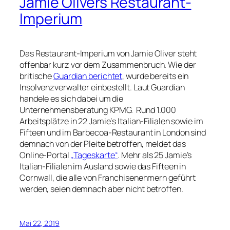
Jamie Olivers Restaurant-
Imperium
Das Restaurant-Imperium von Jamie Oliver steht
offenbar kurz vor dem Zusammenbruch. Wie der
britische
Guardian berichtet
, wurde bereits ein
Insolvenzverwalter einbestellt. Laut Guardian
handele es sich dabei um die
Unternehmensberatung KPMG. Rund 1.000
Arbeitsplätze in 22 Jamie‘s Italian-Filialen sowie im
Fifteen und im Barbecoa-Restaurant in London sind
demnach von der Pleite betroffen, meldet das
Online-Portal
„Tageskarte“
. Mehr als 25 Jamie’s
Italian-Filialen im Ausland sowie das Fifteen in
Cornwall, die alle von Franchisenehmern geführt
werden, seien demnach aber nicht betroffen.
Mai 22, 2019