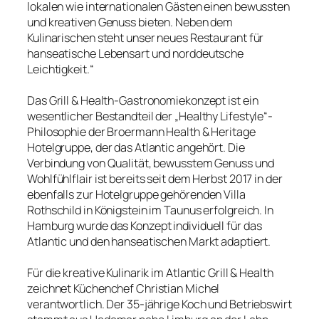
lokalen wie internationalen Gästen einen bewussten
und kreativen Genuss bieten. Neben dem
Kulinarischen steht unser neues Restaurant für
hanseatische Lebensart und norddeutsche
Leichtigkeit.“
Das Grill & Health-Gastronomiekonzept ist ein
wesentlicher Bestandteil der „Healthy Lifestyle“-
Philosophie der Broermann Health & Heritage
Hotelgruppe, der das Atlantic angehört. Die
Verbindung von Qualität, bewusstem Genuss und
Wohlfühlflair ist bereits seit dem Herbst 2017 in der
ebenfalls zur Hotelgruppe gehörenden Villa
Rothschild in Königstein im Taunus erfolgreich. In
Hamburg wurde das Konzept individuell für das
Atlantic und den hanseatischen Markt adaptiert.
Für die kreative Kulinarik im Atlantic Grill & Health
zeichnet Küchenchef Christian Michel
verantwortlich. Der 35-jährige Koch und Betriebswirt