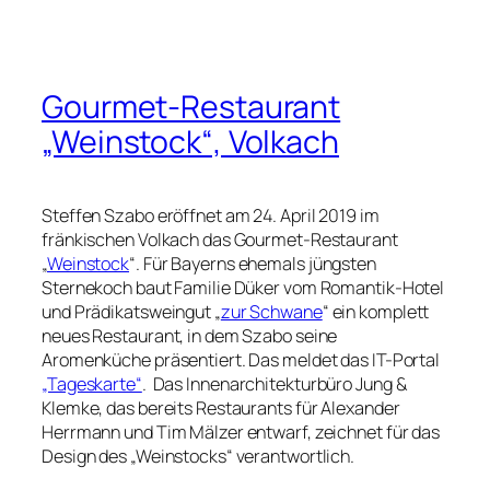
Gourmet-Restaurant
„Weinstock“, Volkach
Steffen Szabo eröffnet am 24. April 2019 im
fränkischen Volkach das Gourmet-Restaurant
„
Weinstock
“. Für Bayerns ehemals jüngsten
Sternekoch baut Familie Düker vom Romantik-Hotel
und Prädikatsweingut „
zur Schwane
“ ein komplett
neues Restaurant, in dem Szabo seine
Aromenküche präsentiert. Das meldet das IT-Portal
„Tageskarte“
. Das Innenarchitekturbüro Jung &
Klemke, das bereits Restaurants für Alexander
Herrmann und Tim Mälzer entwarf, zeichnet für das
Design des „Weinstocks“ verantwortlich.