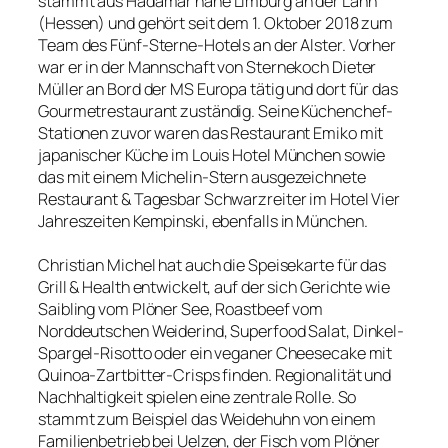
stammt aus Hadamar nahe Limburg an der Lahn
(Hessen) und gehört seit dem 1. Oktober 2018 zum
Team des Fünf-Sterne-Hotels an der Alster. Vorher
war er in der Mannschaft von Sternekoch Dieter
Müller an Bord der MS Europa tätig und dort für das
Gourmetrestaurant zuständig. Seine Küchenchef-
Stationen zuvor waren das Restaurant Emiko mit
japanischer Küche im Louis Hotel München sowie
das mit einem Michelin-Stern ausgezeichnete
Restaurant & Tagesbar Schwarzreiter im Hotel Vier
Jahreszeiten Kempinski, ebenfalls in München.
Christian Michel hat auch die Speisekarte für das
Grill & Health entwickelt, auf der sich Gerichte wie
Saibling vom Plöner See, Roastbeef vom
Norddeutschen Weiderind, Superfood Salat, Dinkel-
Spargel-Risotto oder ein veganer Cheesecake mit
Quinoa-Zartbitter-Crisps finden. Regionalität und
Nachhaltigkeit spielen eine zentrale Rolle. So
stammt zum Beispiel das Weidehuhn von einem
Familienbetrieb bei Uelzen, der Fisch vom Plöner