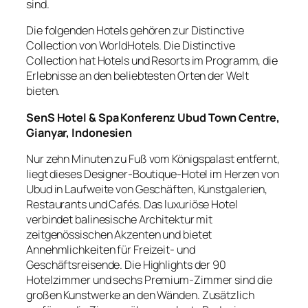
sind.
Die folgenden Hotels gehören zur Distinctive
Collection von WorldHotels. Die Distinctive
Collection hat Hotels und Resorts im Programm, die
Erlebnisse an den beliebtesten Orten der Welt
bieten.
SenS Hotel & Spa Konferenz Ubud Town Centre,
Gianyar, Indonesien
Nur zehn Minuten zu Fuß vom Königspalast entfernt,
liegt dieses Designer-Boutique-Hotel im Herzen von
Ubud in Laufweite von Geschäften, Kunstgalerien,
Restaurants und Cafés. Das luxuriöse Hotel
verbindet balinesische Architektur mit
zeitgenössischen Akzenten und bietet
Annehmlichkeiten für Freizeit- und
Geschäftsreisende. Die Highlights der 90
Hotelzimmer und sechs Premium-Zimmer sind die
großen Kunstwerke an den Wänden. Zusätzlich