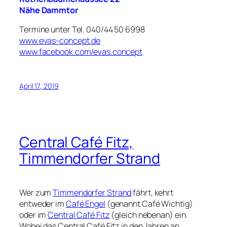
Nähe Dammtor
Termine unter Tel. 040/44 50 6998
www.evas-concept.de
www.facebook.com/evas.concept
April 17, 2019
Central Café Fitz,
Timmendorfer Strand
Wer zum
Timmendorfer Strand
fährt, kehrt
entweder im
Café Engel
(genannt Café Wichtig)
oder im
Central Café Fitz
(gleich nebenan) ein.
Wobei das Central Café Fitz in den Jahren an