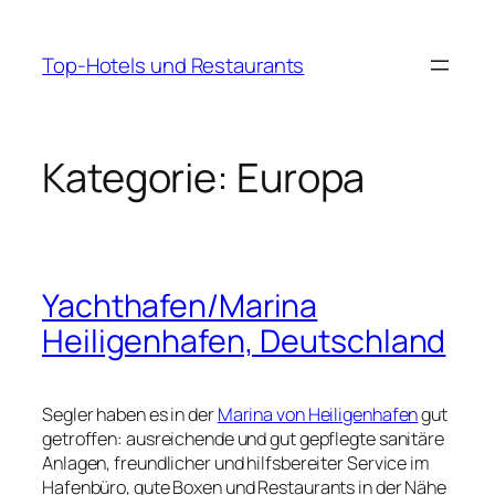
Zum
Inhalt
Top-Hotels und Restaurants
springen
Kategorie:
Europa
Yachthafen/Marina
Heiligenhafen, Deutschland
Segler haben es in der
Marina von Heiligenhafen
gut
getroffen: ausreichende und gut gepflegte sanitäre
Anlagen, freundlicher und hilfsbereiter Service im
Hafenbüro, gute Boxen und Restaurants in der Nähe