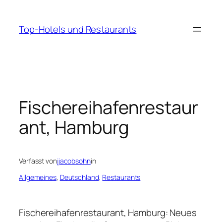
Zum
Inhalt
Top-Hotels und Restaurants
springen
Fischereihafenrestaur
ant, Hamburg
Verfasst von
jjacobsohn
in
Allgemeines
, 
Deutschland
, 
Restaurants
Fischereihafenrestaurant, Hamburg: Neues